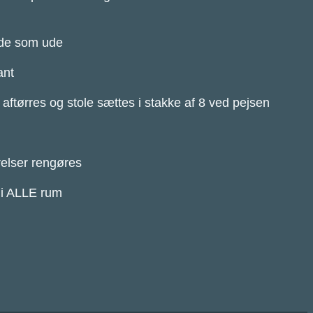
nde som ude
ant
aftørres og stole sættes i stakke af 8 ved pejsen
relser rengøres
 i ALLE rum