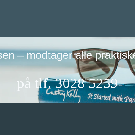
en – modtager alle praktis
på tlf. 3028 5259