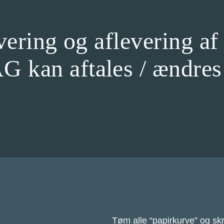
evering og aflevering
an aftales / ændres v
Tøm alle “papirkurve” og skr