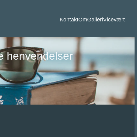
Kontakt
Om
Galleri
Vicevært
ke henvendelser