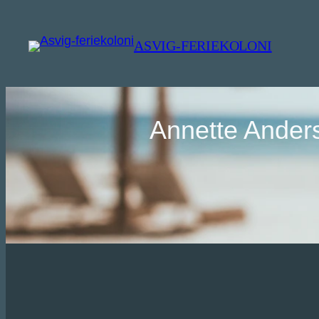
Spring
til
ASVIG-FERIEKOLONI
indhold
Annette Anders